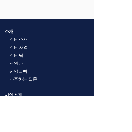
소개
RTM 소개
RTM 사역
RTM 팀
르완다
신앙고백
자주하는 질문
사역소개
특수교육
부모 교육/지원
의료/건강 지원
프로그램 개발