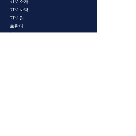
RTM 소개
RTM 사역
RTM 팀
르완다
신앙고백
자주하는 질문
사역소개
특수교육
부모 교육/지원
의료/건강 지원
프로그램 개발
참여
프로젝트
기도동역