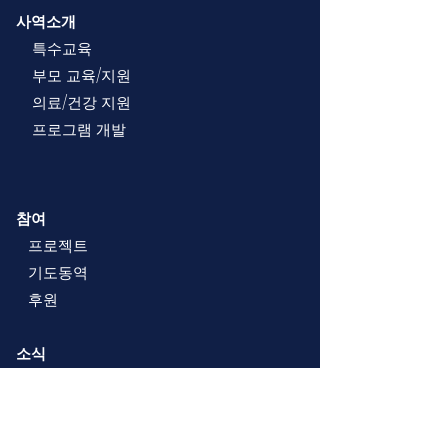
사역소개
특수교육
부모 교육/지원
의료/건강 지원
프로그램 개발
참여
프로젝트
기도동역
후원
소식
연락
이메일
:
info@rtmission.com