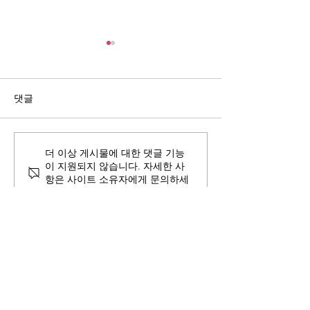
댓글
더 이상 게시물에 대한 댓글 기능
RTM의 새로운 르완다팀
RTM 뉴스레터 - 
이 지원되지 않습니다. 자세한 사
리더, Alice Umuhoza를
월
항은 사이트 소유자에게 문의하세
소개합니다.
요.
소개
RTM 소개
RTM 사역